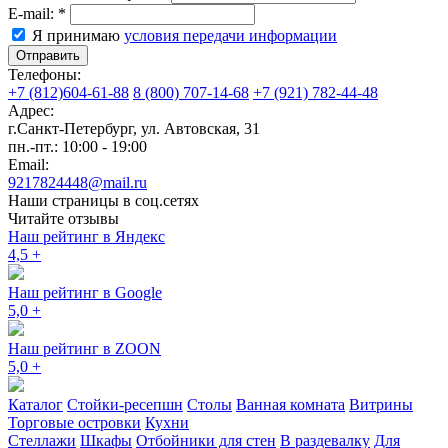
E-mail:
*
Я принимаю
условия передачи информации
Отправить
Телефоны:
+7 (812)604-61-88
8 (800) 707-14-68
+7 (921) 782-44-48
Адрес:
г.Санкт-Петербург
,
ул. Автовская, 31
пн.-пт.: 10:00 - 19:00
Email:
9217824448@mail.ru
Наши страницы в соц.сетях
Читайте отзывы
Наш рейтинг в Яндекс
4,5
+
Наш рейтинг в Google
5,0
+
Наш рейтинг в ZOON
5,0
+
Каталог
Стойки-ресепшн
Столы
Ванная комната
Витрины
Торговые островки
Кухни
Стеллажи
Шкафы
Отбойники для стен
В раздевалку
Для