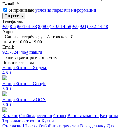
E-mail:
*
Я принимаю
условия передачи информации
Отправить
Телефоны:
+7 (812)604-61-88
8 (800) 707-14-68
+7 (921) 782-44-48
Адрес:
г.Санкт-Петербург
,
ул. Автовская, 31
пн.-пт.: 10:00 - 19:00
Email:
9217824448@mail.ru
Наши страницы в соц.сетях
Читайте отзывы
Наш рейтинг в Яндекс
4,5
+
Наш рейтинг в Google
5,0
+
Наш рейтинг в ZOON
5,0
+
Каталог
Стойки-ресепшн
Столы
Ванная комната
Витрины
Торговые островки
Кухни
Стеллажи
Шкафы
Отбойники для стен
В раздевалку
Для