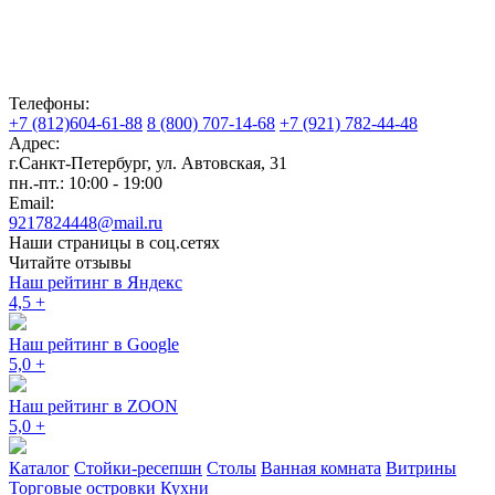
Телефоны:
+7 (812)604-61-88
8 (800) 707-14-68
+7 (921) 782-44-48
Адрес:
г.Санкт-Петербург
,
ул. Автовская, 31
пн.-пт.: 10:00 - 19:00
Email:
9217824448@mail.ru
Наши страницы в соц.сетях
Читайте отзывы
Наш рейтинг в Яндекс
4,5
+
Наш рейтинг в Google
5,0
+
Наш рейтинг в ZOON
5,0
+
Каталог
Стойки-ресепшн
Столы
Ванная комната
Витрины
Торговые островки
Кухни