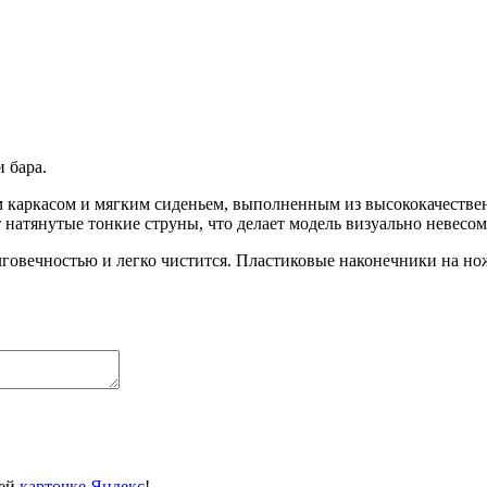
и бара.
 каркасом и мягким сиденьем, выполненным из высококачествен
натянутые тонкие струны, что делает модель визуально невесо
лговечностью и легко чистится. Пластиковые наконечники на но
шей
карточке Яндекс
!