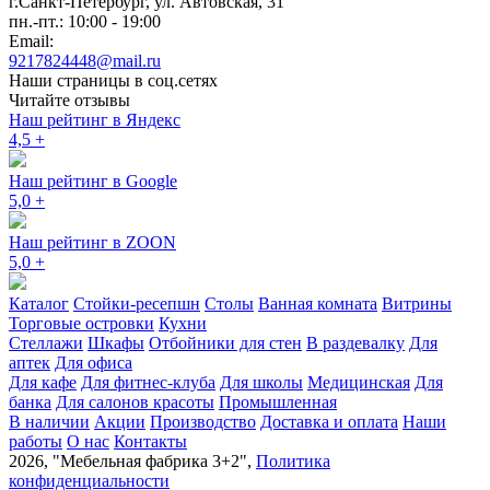
г.Санкт-Петербург
,
ул. Автовская, 31
пн.-пт.: 10:00 - 19:00
Email:
9217824448@mail.ru
Наши страницы в соц.сетях
Читайте отзывы
Наш рейтинг в Яндекс
4,5
+
Наш рейтинг в Google
5,0
+
Наш рейтинг в ZOON
5,0
+
Каталог
Стойки-ресепшн
Столы
Ванная комната
Витрины
Торговые островки
Кухни
Стеллажи
Шкафы
Отбойники для стен
В раздевалку
Для
аптек
Для офиса
Для кафе
Для фитнес-клуба
Для школы
Медицинская
Для
банка
Для салонов красоты
Промышленная
В наличии
Акции
Производство
Доставка и оплата
Наши
работы
О нас
Контакты
2026, "Мебельная фабрика 3+2",
Политика
конфиденциальности