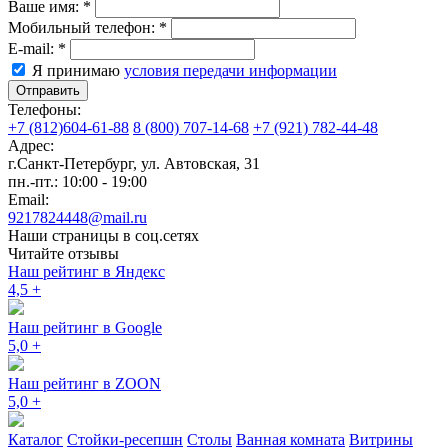
Ваше имя:
*
Мобильный телефон:
*
E-mail:
*
Я принимаю
условия передачи информации
Отправить
Телефоны:
+7 (812)604-61-88
8 (800) 707-14-68
+7 (921) 782-44-48
Адрес:
г.Санкт-Петербург
,
ул. Автовская, 31
пн.-пт.: 10:00 - 19:00
Email:
9217824448@mail.ru
Наши страницы в соц.сетях
Читайте отзывы
Наш рейтинг в Яндекс
4,5
+
Наш рейтинг в Google
5,0
+
Наш рейтинг в ZOON
5,0
+
Каталог
Стойки-ресепшн
Столы
Ванная комната
Витрины