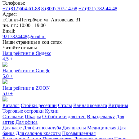
Телефоны:
+7 (812)604-61-88
8 (800) 707-14-68
+7 (921) 782-44-48
Адрес:
г.Санкт-Петербург
,
ул. Автовская, 31
пн.-пт.: 10:00 - 19:00
Email:
9217824448@mail.ru
Наши страницы в соц.сетях
Читайте отзывы
Наш рейтинг в Яндекс
4,5
+
Наш рейтинг в Google
5,0
+
Наш рейтинг в ZOON
5,0
+
Каталог
Стойки-ресепшн
Столы
Ванная комната
Витрины
Торговые островки
Кухни
Стеллажи
Шкафы
Отбойники для стен
В раздевалку
Для
аптек
Для офиса
Для кафе
Для фитнес-клуба
Для школы
Медицинская
Для
банка
Для салонов красоты
Промышленная
В наличии
Акции
Производство
Доставка и оплата
Наши