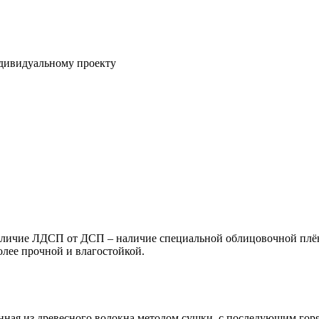
ндивидуальному проекту
ичие ЛДСП от ДСП – наличие специальной облицовочной плёнк
олее прочной и влагостойкой.
енная из древесного волокна методом сушки, с последующим го