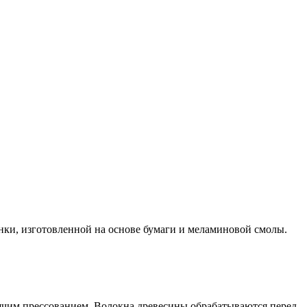
и, изготовленной на основе бумаги и меламиновой смолы.
рячим прессованием. Волокна древесины обрабатываются перед