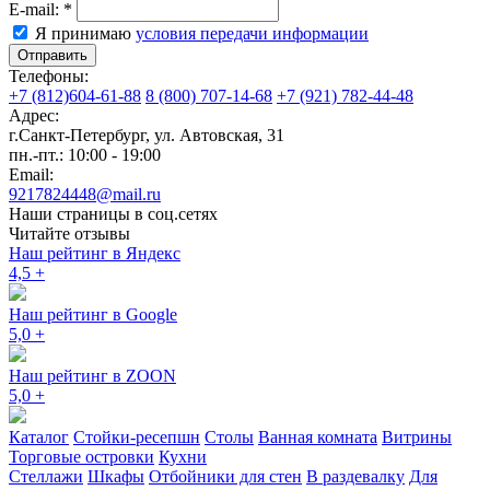
E-mail:
*
Я принимаю
условия передачи информации
Отправить
Телефоны:
+7 (812)604-61-88
8 (800) 707-14-68
+7 (921) 782-44-48
Адрес:
г.Санкт-Петербург
,
ул. Автовская, 31
пн.-пт.: 10:00 - 19:00
Email:
9217824448@mail.ru
Наши страницы в соц.сетях
Читайте отзывы
Наш рейтинг в Яндекс
4,5
+
Наш рейтинг в Google
5,0
+
Наш рейтинг в ZOON
5,0
+
Каталог
Стойки-ресепшн
Столы
Ванная комната
Витрины
Торговые островки
Кухни
Стеллажи
Шкафы
Отбойники для стен
В раздевалку
Для