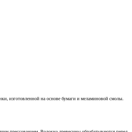
и, изготовленной на основе бумаги и меламиновой смолы.
рячим прессованием. Волокна древесины обрабатываются перед