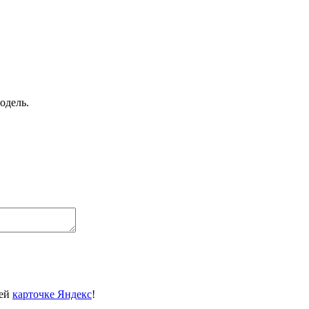
модель.
шей
карточке Яндекс
!