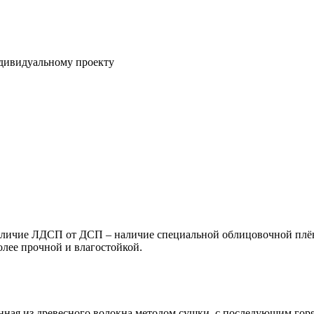
ндивидуальному проекту
ичие ЛДСП от ДСП – наличие специальной облицовочной плёнк
олее прочной и влагостойкой.
енная из древесного волокна методом сушки, с последующим го