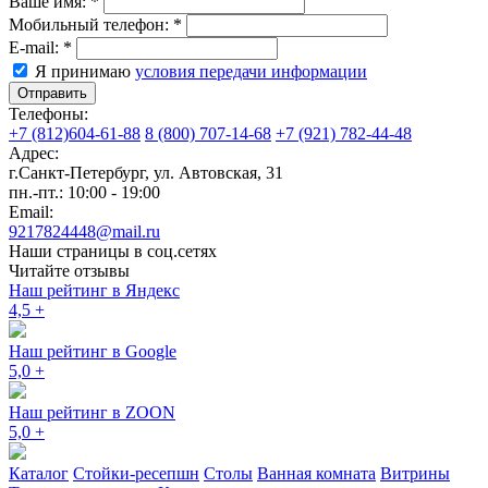
Ваше имя:
*
Мобильный телефон:
*
E-mail:
*
Я принимаю
условия передачи информации
Отправить
Телефоны:
+7 (812)604-61-88
8 (800) 707-14-68
+7 (921) 782-44-48
Адрес:
г.Санкт-Петербург
,
ул. Автовская, 31
пн.-пт.: 10:00 - 19:00
Email:
9217824448@mail.ru
Наши страницы в соц.сетях
Читайте отзывы
Наш рейтинг в Яндекс
4,5
+
Наш рейтинг в Google
5,0
+
Наш рейтинг в ZOON
5,0
+
Каталог
Стойки-ресепшн
Столы
Ванная комната
Витрины