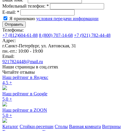
Мобильный телефон:
*
E-mail:
*
Я принимаю
условия передачи информации
Отправить
Телефоны:
+7 (812)604-61-88
8 (800) 707-14-68
+7 (921) 782-44-48
Адрес:
г.Санкт-Петербург
,
ул. Автовская, 31
пн.-пт.: 10:00 - 19:00
Email:
9217824448@mail.ru
Наши страницы в соц.сетях
Читайте отзывы
Наш рейтинг в Яндекс
4,5
+
Наш рейтинг в Google
5,0
+
Наш рейтинг в ZOON
5,0
+
Каталог
Стойки-ресепшн
Столы
Ванная комната
Витрины