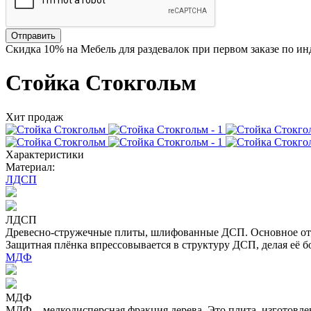
Отправить
Скидка
10%
на Мебель для раздевалок при первом заказе по и
Стойка Стокгольм
Хит продаж
Характеристики
Материал:
ЛДСП
ЛДСП
Древесно-стружечные плиты, шлифованные ДСП. Основное отл
Защитная плёнка впрессовывается в структуру ДСП, делая её б
МДФ
МДФ
МДФ – мелкодисперсная фракция дерева. Это плита, изготовл