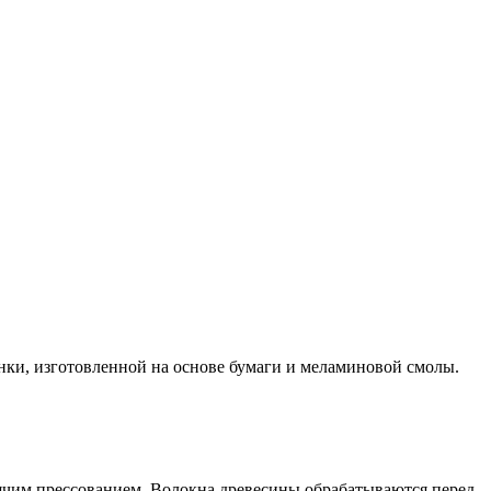
и, изготовленной на основе бумаги и меламиновой смолы.
рячим прессованием. Волокна древесины обрабатываются перед