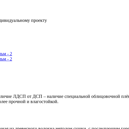
ндивидуальному проекту
ичие ЛДСП от ДСП – наличие специальной облицовочной плёнк
олее прочной и влагостойкой.
енная из древесного волокна методом сушки, с последующим го