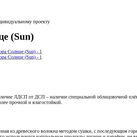
ндивидуальному проекту
е (Sun)
ичие ЛДСП от ДСП – наличие специальной облицовочной плёнк
олее прочной и влагостойкой.
енная из древесного волокна методом сушки, с последующим го
го используются натуральные продукты лигнин и парафин, не 