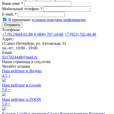
Ваше имя:
*
Мобильный телефон:
*
E-mail:
*
Я принимаю
условия передачи информации
Отправить
Телефоны:
+7 (812)604-61-88
8 (800) 707-14-68
+7 (921) 782-44-48
Адрес:
г.Санкт-Петербург
,
ул. Автовская, 31
пн.-пт.: 10:00 - 19:00
Email:
9217824448@mail.ru
Наши страницы в соц.сетях
Читайте отзывы
Наш рейтинг в Яндекс
4,5
+
Наш рейтинг в Google
5,0
+
Наш рейтинг в ZOON
5,0
+
Каталог
Стойки-ресепшн
Столы
Ванная комната
Витрины