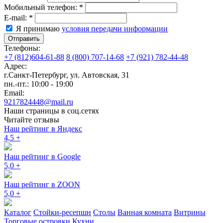
Мобильный телефон:
*
E-mail:
*
Я принимаю
условия передачи информации
Отправить
Телефоны:
+7 (812)604-61-88
8 (800) 707-14-68
+7 (921) 782-44-48
Адрес:
г.Санкт-Петербург
,
ул. Автовская, 31
пн.-пт.: 10:00 - 19:00
Email:
9217824448@mail.ru
Наши страницы в соц.сетях
Читайте отзывы
Наш рейтинг в Яндекс
4,5
+
Наш рейтинг в Google
5,0
+
Наш рейтинг в ZOON
5,0
+
Каталог
Стойки-ресепшн
Столы
Ванная комната
Витрины
Торговые островки
Кухни