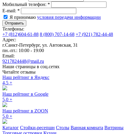
Мобильный телефон:
*
E-mail:
*
Я принимаю
условия передачи информации
Отправить
Телефоны:
+7 (812)604-61-88
8 (800) 707-14-68
+7 (921) 782-44-48
Адрес:
г.Санкт-Петербург
,
ул. Автовская, 31
пн.-пт.: 10:00 - 19:00
Email:
9217824448@mail.ru
Наши страницы в соц.сетях
Читайте отзывы
Наш рейтинг в Яндекс
4,5
+
Наш рейтинг в Google
5,0
+
Наш рейтинг в ZOON
5,0
+
Каталог
Стойки-ресепшн
Столы
Ванная комната
Витрины
Торговые островки
Кухни