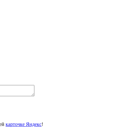
шей
карточке Яндекс
!