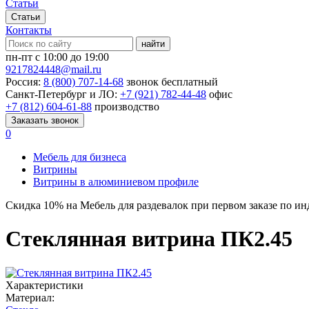
Статьи
Статьи
Контакты
найти
пн-пт с 10:00 до 19:00
9217824448@mail.ru
Россия:
8 (800) 707-14-68
звонок бесплатный
Санкт-Петербург и ЛО:
+7 (921) 782-44-48
офис
+7 (812) 604-61-88
производство
Заказать звонок
0
Мебель для бизнеса
Витрины
Витрины в алюминиевом профиле
Скидка
10%
на Мебель для раздевалок при первом заказе по и
Стеклянная витрина ПК2.45
Характеристики
Материал: