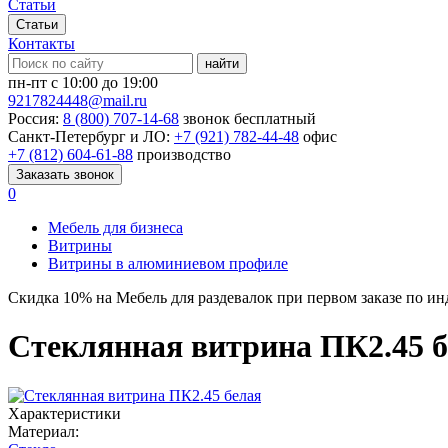
Статьи
Статьи
Контакты
найти
пн-пт с 10:00 до 19:00
9217824448@mail.ru
Россия:
8 (800) 707-14-68
звонок бесплатный
Санкт-Петербург и ЛО:
+7 (921) 782-44-48
офис
+7 (812) 604-61-88
производство
Заказать звонок
0
Мебель для бизнеса
Витрины
Витрины в алюминиевом профиле
Скидка
10%
на Мебель для раздевалок при первом заказе по и
Стеклянная витрина ПК2.45 б
Характеристики
Материал: