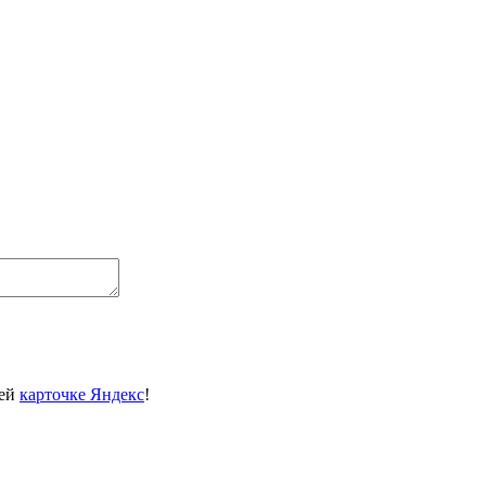
шей
карточке Яндекс
!