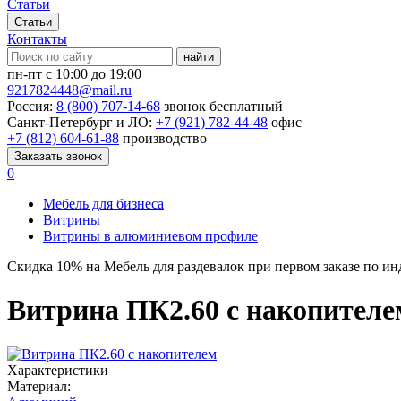
Статьи
Статьи
Контакты
найти
пн-пт с 10:00 до 19:00
9217824448@mail.ru
Россия:
8 (800) 707-14-68
звонок бесплатный
Санкт-Петербург и ЛО:
+7 (921) 782-44-48
офис
+7 (812) 604-61-88
производство
Заказать звонок
0
Мебель для бизнеса
Витрины
Витрины в алюминиевом профиле
Скидка
10%
на Мебель для раздевалок при первом заказе по и
Витрина ПК2.60 с накопителе
Характеристики
Материал: