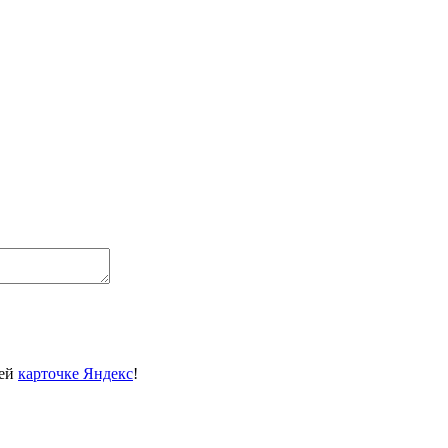
шей
карточке Яндекс
!