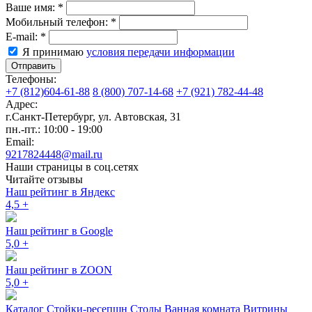
Ваше имя:
*
Мобильный телефон:
*
E-mail:
*
Я принимаю
условия передачи информации
Отправить
Телефоны:
+7 (812)604-61-88
8 (800) 707-14-68
+7 (921) 782-44-48
Адрес:
г.Санкт-Петербург
,
ул. Автовская, 31
пн.-пт.: 10:00 - 19:00
Email:
9217824448@mail.ru
Наши страницы в соц.сетях
Читайте отзывы
Наш рейтинг в Яндекс
4,5
+
Наш рейтинг в Google
5,0
+
Наш рейтинг в ZOON
5,0
+
Каталог
Стойки-ресепшн
Столы
Ванная комната
Витрины