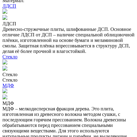
Материал:
ЛДСП
ЛДСП
Древесно-стружечные плиты, шлифованные ДСП. Основное
отличие ЛДСП от ДСП – наличие специальной облицовочной
плёнки, изготовленной на основе бумаги и меламиновой
смолы. Защитная плёнка впрессовывается в структуру ДСП,
делая её более прочной и влагостойкой.
Стекло
Стекло
Стекло
МДФ
МДФ
МДФ – мелкодисперсная фракция дерева. Это плита,
изготовленная из древесного волокна методом сушки, с
последующим горячим прессованием. Волокна древесины
обрабатываются перед прессованием специальными
связующими веществами. Для этого используются
натуральные продукты лигнин и парафин, не выделяющие