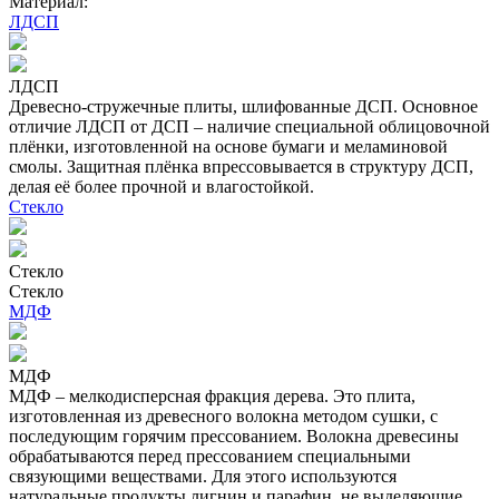
Материал:
ЛДСП
ЛДСП
Древесно-стружечные плиты, шлифованные ДСП. Основное
отличие ЛДСП от ДСП – наличие специальной облицовочной
плёнки, изготовленной на основе бумаги и меламиновой
смолы. Защитная плёнка впрессовывается в структуру ДСП,
делая её более прочной и влагостойкой.
Стекло
Стекло
Стекло
МДФ
МДФ
МДФ – мелкодисперсная фракция дерева. Это плита,
изготовленная из древесного волокна методом сушки, с
последующим горячим прессованием. Волокна древесины
обрабатываются перед прессованием специальными
связующими веществами. Для этого используются
натуральные продукты лигнин и парафин, не выделяющие