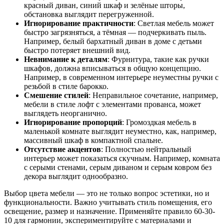
красный диван, синий шкаф и зелёные шторы,
обстановка выглядит перегруженной.
Игнорирование практичности
: Светлая мебель может
быстро загрязняться, а тёмная — подчеркивать пыль.
Например, белый бархатный диван в доме с детьми
быстро потеряет внешний вид.
Невнимание к деталям
: Фурнитура, такие как ручки
шкафов, должна вписываться в общую концепцию.
Например, в современном интерьере неуместны ручки с
резьбой в стиле барокко.
Смешение стилей
: Неправильное сочетание, например,
мебели в стиле лофт с элементами прованса, может
выглядеть неорганично.
Игнорирование пропорций
: Громоздкая мебель в
маленькой комнате выглядит неуместно, как, например,
массивный шкаф в компактной спальне.
Отсутствие акцентов
: Полностью нейтральный
интерьер может показаться скучным. Например, комната
с серыми стенами, серым диваном и серым ковром без
декора выглядит однообразно.
Выбор цвета мебели — это не только вопрос эстетики, но и
функциональности. Важно учитывать стиль помещения, его
освещение, размер и назначение. Применяйте правило 60-30-
10 для гармонии, экспериментируйте с материалами и