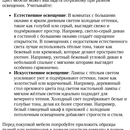
Цвет мебели может выглядеть по-разному при разном
освещении. Учитывайте:
Естественное освещение
: В комнатах с большими
окнами и ярким дневным светом холодные оттенки,
такие как голубой или серый, выглядят свежо и
подчёркивают простор. Например, светло-серый диван
в гостиной с большими окнами создаёт ощущение
открытости. В помещениях с недостатком естественного
света лучше использовать тёплые тона, такие как
бежевый или кремовый, которые делают пространство
уютнее. Например, уютный бежевый угловой диван в
небольшой спальне с мягкими шторами выглядит
особенно гармонично.
Искусственное освещение
: Лампы с тёплым светом
усиливают уют и подчёркивают оттенки, такие как
золотистый или коричневый. Например, деревянный
стол орехового цвета под светом настольной лампы с
мягким жёлтым светом идеально подходит для
вечернего чтения. Холодный свет подчёркивает белые и
голубые тона, делая их более строгими. Например,
белый глянцевый шкаф в прихожей с холодным
потолочным освещением добавляет строгости и стиля.
Перед покупкой мебели попробуйте приложить образцы
тканей или материалов к разным участкам комнаты в разное