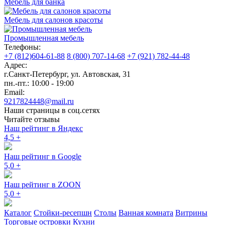
Мебель для банка
Мебель для салонов красоты
Промышленная мебель
Телефоны:
+7 (812)604-61-88
8 (800) 707-14-68
+7 (921) 782-44-48
Адрес:
г.Санкт-Петербург
,
ул. Автовская, 31
пн.-пт.: 10:00 - 19:00
Email:
9217824448@mail.ru
Наши страницы в соц.сетях
Читайте отзывы
Наш рейтинг в Яндекс
4,5
+
Наш рейтинг в Google
5,0
+
Наш рейтинг в ZOON
5,0
+
Каталог
Стойки-ресепшн
Столы
Ванная комната
Витрины
Торговые островки
Кухни