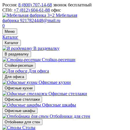
Россия:
8 (800) 707-14-68
звонок бесплатный
СПб:
+7 (812) 604-61-88
офис
Мебельная
фабрика
9217824448@mail.ru
0
Меню
Каталог
Каталог
В раздевалку
В раздевалку
Стойки-ресепшн
Стойки-ресепшн
Для офиса
Для офиса
Офисные кухни
Офисные кухни
Офисные стеллажи
Офисные стеллажи
Офисные шкафы
Офисные шкафы
Отбойники для стен
Отбойники для стен
Столы