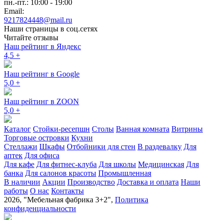
пн.-пт.: 10:00 - 19:00
Email:
9217824448@mail.ru
Наши страницы в соц.сетях
Читайте отзывы
Наш рейтинг в Яндекс
4,5
+
Наш рейтинг в Google
5,0
+
Наш рейтинг в ZOON
5,0
+
Каталог
Стойки-ресепшн
Столы
Ванная комната
Витрины
Торговые островки
Кухни
Стеллажи
Шкафы
Отбойники для стен
В раздевалку
Для
аптек
Для офиса
Для кафе
Для фитнес-клуба
Для школы
Медицинская
Для
банка
Для салонов красоты
Промышленная
В наличии
Акции
Производство
Доставка и оплата
Наши
работы
О нас
Контакты
2026, "Мебельная фабрика 3+2",
Политика
конфиденциальности