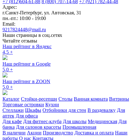
+7 (812)604-61-88
8 (800) 707-14-68
+7 (921) 782-44-48
Адрес:
г.Санкт-Петербург
,
ул. Автовская, 31
пн.-пт.: 10:00 - 19:00
Email:
9217824448@mail.ru
Наши страницы в соц.сетях
Читайте отзывы
Наш рейтинг в Яндекс
4,5
+
Наш рейтинг в Google
5,0
+
Наш рейтинг в ZOON
5,0
+
Каталог
Стойки-ресепшн
Столы
Ванная комната
Витрины
Торговые островки
Кухни
Стеллажи
Шкафы
Отбойники для стен
В раздевалку
Для
аптек
Для офиса
Для кафе
Для фитнес-клуба
Для школы
Медицинская
Для
банка
Для салонов красоты
Промышленная
В наличии
Акции
Производство
Доставка и оплата
Наши
работы
О нас
Контакты