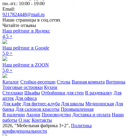
пн.-пт.: 10:00 - 19:00
Email:
9217824448@mail.ru
Наши страницы в соц.сетях
Читайте отзывы
Наш рейтинг в Яндекс
4,5
+
Наш рейтинг в Google
5,0
+
Наш рейтинг в ZOON
5,0
+
Каталог
Стойки-ресепшн
Столы
Ванная комната
Витрины
Торговые островки
Кухни
Стеллажи
Шкафы
Отбойники для стен
В раздевалку
Для
аптек
Для офиса
Для кафе
Для фитнес-клуба
Для школы
Медицинская
Для
банка
Для салонов красоты
Промышленная
В наличии
Акции
Производство
Доставка и оплата
Наши
работы
О нас
Контакты
2026, "Мебельная фабрика 3+2",
Политика
конфиденциальности