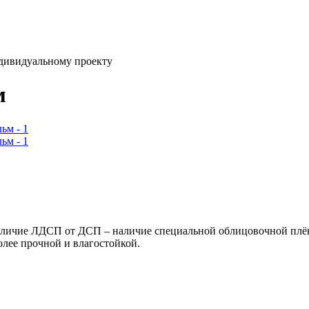
ндивидуальному проекту
м
ичие ЛДСП от ДСП – наличие специальной облицовочной плёнк
олее прочной и влагостойкой.