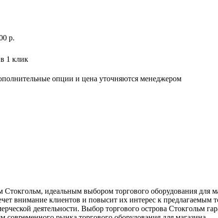
00
р
.
в 1 клик
дополнительные опции и цена уточняются менеджером
ом Стокгольм, идеальным выбором торгового оборудования для м
ечет внимание клиентов и повысит их интерес к предлагаемым 
мерческой деятельности. Выбор торгового острова Стокгольм га
м современного рынка торгового оборудования для магазина.