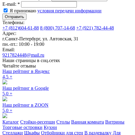
E-mail:
*
Я принимаю
условия передачи информации
Отправить
Телефоны:
+7 (812)604-61-88
8 (800) 707-14-68
+7 (921) 782-44-48
Адрес:
г.Санкт-Петербург
,
ул. Автовская, 31
пн.-пт.: 10:00 - 19:00
Email:
9217824448@mail.ru
Наши страницы в соц.сетях
Читайте отзывы
Наш рейтинг в Яндекс
4,5
+
Наш рейтинг в Google
5,0
+
Наш рейтинг в ZOON
5,0
+
Каталог
Стойки-ресепшн
Столы
Ванная комната
Витрины
Торговые островки
Кухни
Стеллажи
Шкафы
Отбойники для стен
В раздевалку
Для