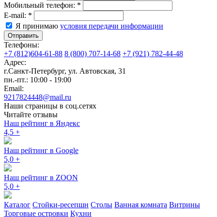
Мобильный телефон:
*
E-mail:
*
Я принимаю
условия передачи информации
Отправить
Телефоны:
+7 (812)604-61-88
8 (800) 707-14-68
+7 (921) 782-44-48
Адрес:
г.Санкт-Петербург
,
ул. Автовская, 31
пн.-пт.: 10:00 - 19:00
Email:
9217824448@mail.ru
Наши страницы в соц.сетях
Читайте отзывы
Наш рейтинг в Яндекс
4,5
+
Наш рейтинг в Google
5,0
+
Наш рейтинг в ZOON
5,0
+
Каталог
Стойки-ресепшн
Столы
Ванная комната
Витрины
Торговые островки
Кухни