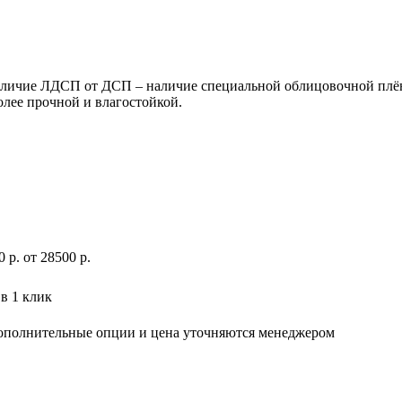
ичие ЛДСП от ДСП – наличие специальной облицовочной плёнк
олее прочной и влагостойкой.
0
р
.
от 28500 р.
в 1 клик
дополнительные опции и цена уточняются менеджером